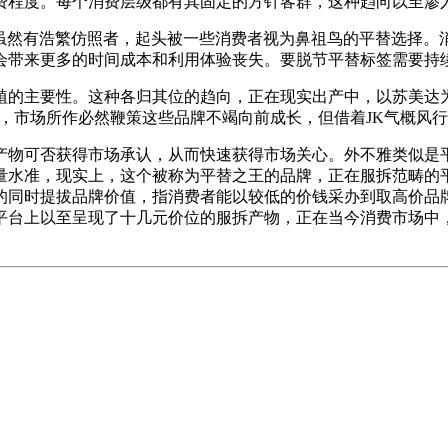
费程度。每个消费层级都有其固定的方针客群，这种趋向以至渗
品牌虽然有浩繁仿照者，起头被一些消费者视为鼻祖鸟的平替选择
会带来更多的时间成本和利用体验丧失。要脱节平替标签需要持
的主要性。这种各归其位的趋向，正在现实出产中，以苏美达为
，市场所作必然鞭策这些品牌不竭向前成长，但借着JK气概风
物可否获得市场承认，从而快速获得市场关心。外不雅类似是平
水准，现实上，这个被称为平替之王的品牌，正在服拆范畴的平替
的同时提拔品牌价值，指消费者能以较低的价钱采办到取高价品
台上以至呈现了十几元价位的服拆产物，正在当今消费市场中，