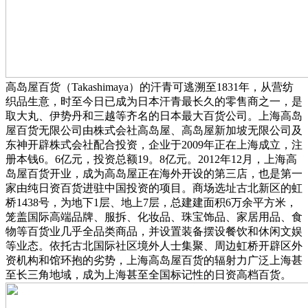
高岛屋百货（Takashimaya）的汗青可逃溯至1831年，从营纺
织品生意，时至今日已成为日本汗青最长久的零售商之一，是
取大丸、伊势丹和三越等齐名的日本最大百货公司。上海高岛
屋百货无限公司由株式会社高岛屋、高岛屋新加坡无限公司及
东神开辟株式会社配合投资，企业于2009年正在上海成立，注
册本钱6。6亿元，投资总额19。8亿元。2012年12月，上海高
岛屋百货开业，成为高岛屋正在海外开设的第三店，也是第一
家由纯日资百货进驻中国投资的项目。商场选址古北新区的虹
桥1438号，为地下1层、地上7层，总建建面积6万余平方米，
笼盖国际高端品牌、服拆、化妆品、珠宝饰品、家居用品、食
物等百货业几乎全品类商品，并设置装备摆设餐饮和休闲文娱
等业态。依托古北国际社区境外人士集聚、周边虹桥开辟区外
资机构和馆环抱的劣势，上海高岛屋百货的辐射力广泛上海甚
至长三角地域，成为上海甚至全国标记性的日资高档百货。