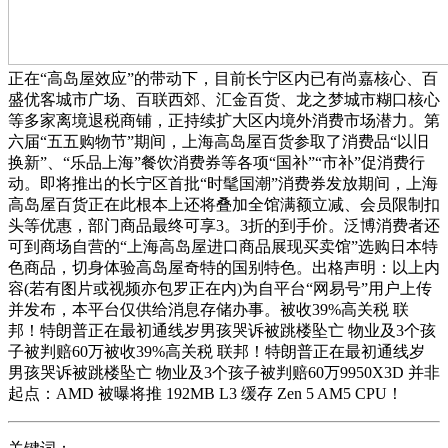
正在“高岛屋效应”的带动下，目前长宁区内已有尚嘉核心、百
盛优客城市广场、百联西郊、汇金百货、龙之梦城市糊口核心
等多家离境退税商铺，正持续扩大区内境外消费市场潜力。第
六届“五五购物节”期间，上海高岛屋百货参取了消费品“以旧
换新”、“乐品上海”餐饮消费券等各项“国补”“市补”促消费行
动。即将推出的长宁区首批“时髦国潮”消费券发放期间，上海
高岛屋百货正在此根本上还将叠加全馆满额立减、会员限制扣
头等优惠，部门商品最终可享3。3折的到手价。泛博消费者还
可到商场自营的“上海高岛屋进口商品展现买卖馆”选购日本特
色商品，切身体验高岛屋奇特的国别特色。出格声明：以上内
容(若有图片或视频亦包罗正在内)为自平台“网易号”用户上传
并发布，本平台仅供给消息存储办事。被收39%高关税 联
邦！特朗普正在最初通线岁男孩哭诉被跳楼坠亡 物业及3个孩
子被判赔60万被收39%高关税 联邦！特朗普正在最初通线岁
男孩哭诉被跳楼坠亡 物业及3个孩子被判赔60万9950X3D 并非
起点：AMD 被曝将推 192MB L3 缓存 Zen 5 AM5 CPU！