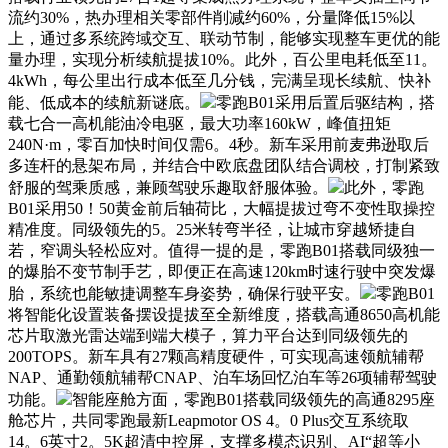
流约30%，热办理相关零部件削减约60%，分量降低15%以
上，通过多系统跨域交互、联动节制，能够实现整车更优的能
量办理，实现分析续航提拔10%。此外，百公里电耗低至11。
4kWh，每公里出行成本低至几分钱，完满呈现长续航、快补
能、低成本的续航新谜底。
零跑B01采用后置后驱结构，搭
载七合一高机能油冷电驱，最大功率160kW，峰值扭矩
240N·m，零百加快时间仅需6。4秒。新车采用前麦弗逊取后
多连杆的悬架布局，并结合中欧底盘团队结合调校，打制紧致
舒服的驾乘质感，兼顾驾驶乐趣取舒服体验。
此外，零跑
B01采用50！50黄金前后轴荷比，大幅提拔过弯不变性取操控
精准度。同级领先的5。25米转弯半径，让城市穿越矫捷自
若，窄调头轻松应对。值得一提的是，零跑B01搭载同级独一
的爆胎不变节制手艺，即便正在高速120km时速行驶中突发爆
胎，系统也能敏捷调整车身姿势，确保行驶平安。
零跑B01
将智能化设置装备摆设提拔至全新维度，搭载高通8650高机能
芯片取激光雷达端到端大模子，算力平台达到同级领先的
200TOPS。新车具有27颗高精度硬件，可实现高速领航辅帮
NAP、通勤领航辅帮CNAP、泊车场回忆泊车等26项辅帮驾驶
功能。
智能座舱方面，零跑B01搭载同级领先的高通8295座
舱芯片，共同零跑最新Leapmotor OS 4。0 Plus交互系统取
14。6英寸2。5K超清中控屏，支撑多模态识别、AI“超等小