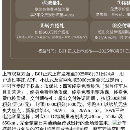
上市权益方面，B01正式上市发布至2025年8月31日24点，用
户通过零跑 APP、小法式及官网领取5000元定金完成定购，
即可享受以下权益：质保礼：四项终身免费质保（限首任车从
且非营运），终身免费电池质保、终身免费电驱质保、终身免
费电控质保、交付期待礼：超出交付许诺周期， 按照500能量
积分/天(50 元)，封顶10000积分(1000元)。零跑B01以续航无焦
炙为焦点，新车供给43。9kWh、56。2kWh、67。1kWh三种
电池容量选择，对应CLTC续航里程别离为430km、550km及
650km，完全笼盖日常通勤至跨城出行的全场景需求。
新车
搭载行业领先的27合1超等集成热办理系统，整车安插空间节