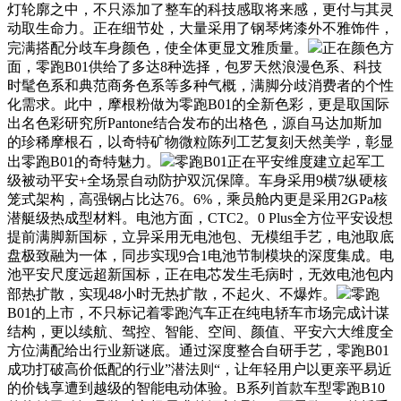
灯轮廓之中，不只添加了整车的科技感取将来感，更付与其灵
动取生命力。正在细节处，大量采用了钢琴烤漆外不雅饰件，
完满搭配分歧车身颜色，使全体更显文雅质量。
正在颜色方
面，零跑B01供给了多达8种选择，包罗天然浪漫色系、科技
时髦色系和典范商务色系等多种气概，满脚分歧消费者的个性
化需求。此中，摩根粉做为零跑B01的全新色彩，更是取国际
出名色彩研究所Pantone结合发布的出格色，源自马达加斯加
的珍稀摩根石，以奇特矿物微粒陈列工艺复刻天然美学，彰显
出零跑B01的奇特魅力。
零跑B01正在平安维度建立起军工
级被动平安+全场景自动防护双沉保障。车身采用9横7纵硬核
笼式架构，高强钢占比达76。6%，乘员舱内更是采用2GPa核
潜艇级热成型材料。电池方面，CTC2。0 Plus全方位平安设想
提前满脚新国标，立异采用无电池包、无模组手艺，电池取底
盘极致融为一体，同步实现9合1电池节制模块的深度集成。电
池平安尺度远超新国标，正在电芯发生毛病时，无效电池包内
部热扩散，实现48小时无热扩散，不起火、不爆炸。
零跑
B01的上市，不只标记着零跑汽车正在纯电轿车市场完成计谋
结构，更以续航、驾控、智能、空间、颜值、平安六大维度全
方位满配给出行业新谜底。通过深度整合自研手艺，零跑B01
成功打破高价低配的行业”潜法则“，让年轻用户以更亲平易近
的价钱享遭到越级的智能电动体验。B系列首款车型零跑B10