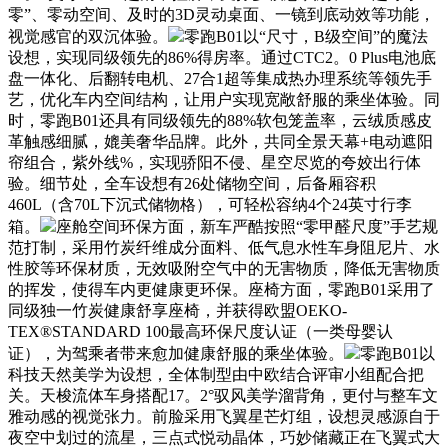
零”、零动空间、及时的3D灵动桌面、一镜到底动效等功能，
视觉感官的双沉体验。
零跑B01以“尺寸，B级空间”的魔法
设想，实现同级领先的86%得房率。通过CTC2。0 Plus电池底
盘一体化、后翻转电机、27合1超等集成热办理系统等领先手
艺，优化车内空间结构，让用户实现宽敞舒服的乘坐体验。同
时，零跑B01还具有同级领先的88%软包笼盖率，云绒质感皮
革触感细腻，媲美奢华品牌。此外，共同全景天幕+电动遮阳
帘组合，紫外线%，实现骄阳不侵、星空尽览的夸姣出行体
验。细节处，全车设想有26处储物空间，后备厢容积
460L（含70L下沉式储物格），可轻松容纳4个24英寸行李
箱。
座舱空间环保方面，新车严酷按照“零甲醛尺度”手艺规
范打制，采用竹炭纤维成分面料、低气息水性车身阻尼片、水
性胶等环保材质，无效吸附空气中的无害物质，降低无害物质
的挥发，使得车内更健康更环保。座椅方面，零跑B01采用了
同级独一竹炭健康舒享座椅，并获得欧盟OEKO-
TEX®STANDARD 100最高环保尺度认证（一类母婴认
证），为驾乘者带来愈加健康舒服的乘坐体验。
零跑B01以
科技天然美学为设想，全体制型由中欧结合评审小组配合把
关。天梭流体车身搭配17。2°驭风美学溜背角，更付与整车文
雅动感的视觉张力。前脸采用飞翼星芒灯组，设想灵感源自于
夜空中划过的流星，三点式悦动晶体，巧妙储藏正在飞翼式大